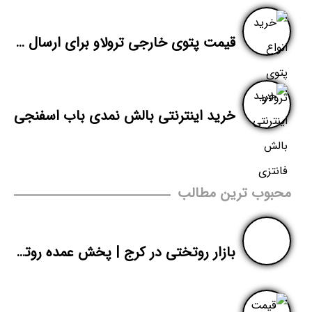
قیمت پتوی خارجی ترولاو برای ارسال به شهر شما
خرید اینترنتی بالش نمدی باب اسفنجی
محبوب ترین مطالب
بازار روتختی در کرج | پخش عمده روتختی دونفره عروس