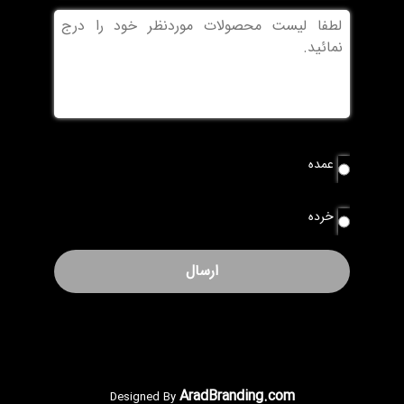
بدون
عنوان
نوع
عمده
سفارش
*
خرده
AradBranding.com
Designed By