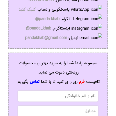
شماره تماس:
09125824399
پاسخگویی واتساپ:
کلیک کنید
تلگرام:
panda khab@
اینستاگرام:
panda_khab@
ایمیل:
pandakhab@gmail.com
مجموعه پاندا شما را به خرید بهترین محصولات
روتختی دعوت می نماید.
کافیست
فرم
زیر را پر کنید تا با شما
تماس
بگیریم.
نام
و
نام
موبایل
خانوادگی