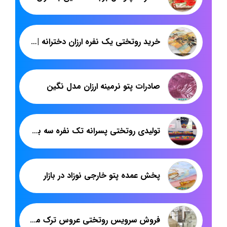
خرید روتختی یک نفره ارزان دخترانه | عمده فروشی روتختی | پاندا
صادرات پتو نرمینه ارزان مدل نگین
تولیدی روتختی پسرانه تک نفره سه بعدی در تهران
پخش عمده پتو خارجی نوزاد در بازار
فروش سرویس روتختی عروس ترک مخمل