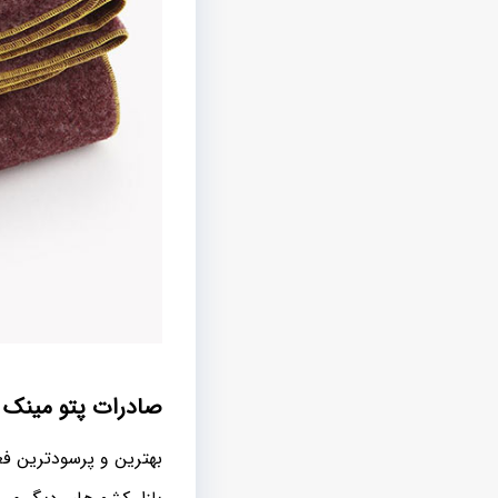
صادرات پتو مینک ی
بهترین و پرسودترین فع