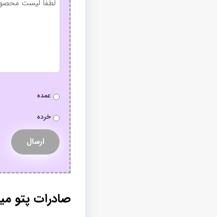
عنوان
نوع
عمده
سفارش
*
خرده
صادرات پتو مین