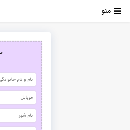
منو
مج
نام
و
نام
خانوادگی
موبایل
نام
شهر
بدون