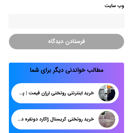
وب‌ سایت
مطالب خواندنی دیگر برای شما
خرید اینترنتی روتختی ارزان قیمت | پخش عمده روتختی چهل تکه | پاندا
خرید روتختی کریستال ژاکارد دونفره در تهران