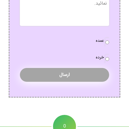
نوع
عمده
سفارش
*
خرده
0