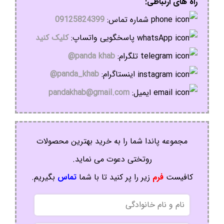
راه های ارتباطی:
شماره تماس:
09125824399
پاسخگویی واتساپ:
کلیک کنید
تلگرام:
panda khab@
اینستاگرام:
panda_khab@
ایمیل:
pandakhab@gmail.com
مجموعه پاندا شما را به خرید بهترین محصولات
روتختی دعوت می نماید.
کافیست
فرم
زیر را پر کنید تا با شما
تماس
بگیریم.
نام
و
نام