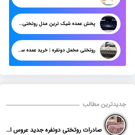
پخش عمده شیک ترین مدل روتختی سه بعدی ارزان
روتختی مخمل دونفره | خرید عمده سرویس خواب عروس خارجی
جدیدترین مطالب
صادرات روتختی دونفره جدید عروس ایرانی