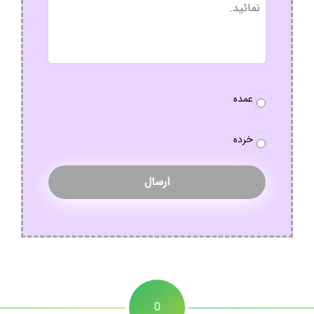
نوع
عمده
سفارش
*
خرده
0