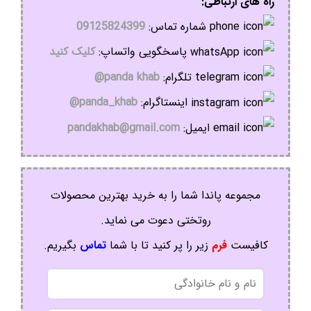
راه های ارتباطی:
شماره تماس:
09125824399
پاسخگویی واتساپ:
کلیک کنید
تلگرام:
panda khab@
اینستاگرام:
panda_khab@
ایمیل:
pandakhab@gmail.com
مجموعه پاندا شما را به خرید بهترین محصولات
روتختی دعوت می نماید.
کافیست
فرم
زیر را پر کنید تا با شما
تماس
بگیریم.
نام
و
نام