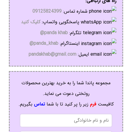
راه های ارتباطی:
شماره تماس:
09125824399
پاسخگویی واتساپ:
کلیک کنید
تلگرام:
panda khab@
اینستاگرام:
panda_khab@
ایمیل:
pandakhab@gmail.com
مجموعه پاندا شما را به خرید بهترین محصولات
روتختی دعوت می نماید.
کافیست
فرم
زیر را پر کنید تا با شما
تماس
بگیریم.
نام
و
نام