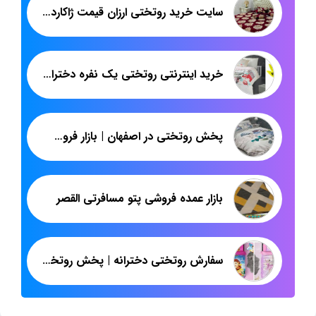
سایت خرید روتختی ارزان قیمت ژاکارد کریستال دونفره
خرید اینترنتی روتختی یک نفره دخترانه طرح سه بعدی
پخش روتختی در اصفهان | بازار فروش روتختی پارچه تنسل یک نفره
بازار عمده فروشی پتو مسافرتی القصر
سفارش روتختی دخترانه | پخش روتختی یکنفره سه بعدی | پاندا