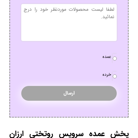
بدون
عنوان
نوع
عمده
سفارش
*
خرده
پخش عمده سرویس روتختی ارزان