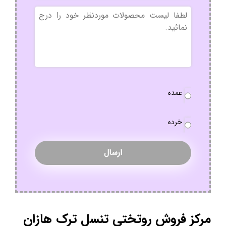
بدون
عنوان
نوع
عمده
سفارش
*
خرده
مرکز فروش روتختی تنسل ترک هازان