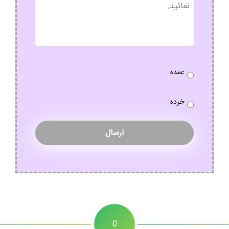
نوع
عمده
سفارش
*
خرده
0