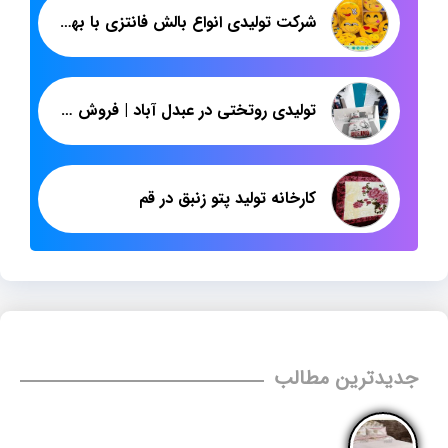
شرکت تولیدی انواع بالش فانتزی با بهترین قیمت
تولیدی روتختی در عبدل آباد | فروش عمده روتختی پسرانه جدید ایرانی | پاندا
کارخانه تولید پتو زنبق در قم
جدیدترین مطالب