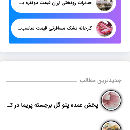
صادرات روتختي ارزان قيمت دونفره به ارمنستان
کارخانه تشک مسافرتی قیمت مناسب برای پخش در تهران
جدیدترین مطالب
پخش عمده پتو گل برجسته پریما در تبریز