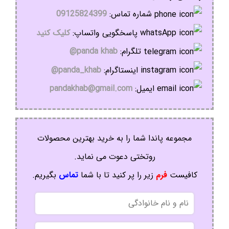
شماره تماس:
09125824399
پاسخگویی واتساپ:
کلیک کنید
تلگرام:
panda khab@
اینستاگرام:
panda_khab@
ایمیل:
pandakhab@gmail.com
مجموعه پاندا شما را به خرید بهترین محصولات
روتختی دعوت می نماید.
کافیست
فرم
زیر را پر کنید تا با شما
تماس
بگیریم.
نام
و
نام
موبایل
خانوادگی