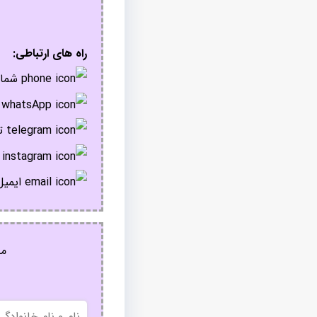
راه های ارتباطی:
شمار
پ
تل
ا
ایمیل
مج
نام