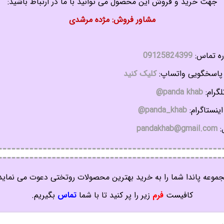
جهت خرید و فروش این محصول می توانید با ما در ارتباط باشید:
مشاور فروش: مژده مرشدی
ه تماس:
09125824399
اسخگویی واتساپ:
کلیک کنید
گرام:
panda khab@
ینستاگرام:
panda_khab@
:
pandakhab@gmail.com
موعه پاندا شما را به خرید بهترین محصولات روتختی دعوت می نماید
کافیست
فرم
زیر را پر کنید تا با شما
تماس
بگیریم.