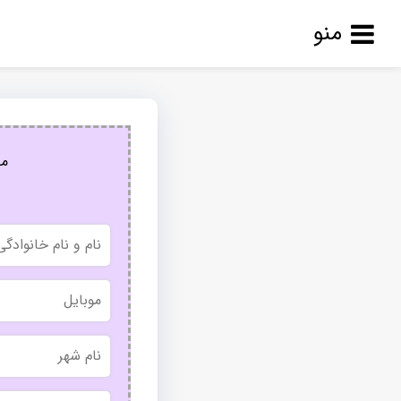
منو
مج
نام
و
نام
خانوادگی
موبایل
نام
شهر
بدون