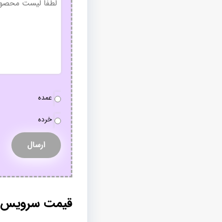
عنوان
نوع
عمده
سفارش
*
خرده
قیمت سرویس ر