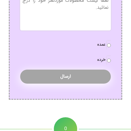
عنوان
نوع
عمده
سفارش
*
خرده
0