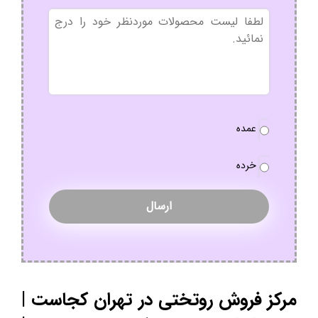
بدون
عنوان
نوع
عمده
سفارش
*
خرده
مرکز فروش روتختی در تهران کجاست |