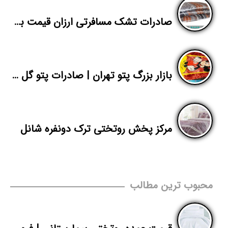
صادرات تشک مسافرتی ارزان قیمت به افغانستان
بازار بزرگ پتو تهران | صادرات پتو گل برجسته دخترانه یک نفره | پاندا
مرکز پخش روتختی ترک دونفره شانل
محبوب ترین مطالب