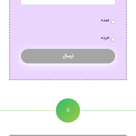
نوع
عمده
سفارش
*
خرده
0