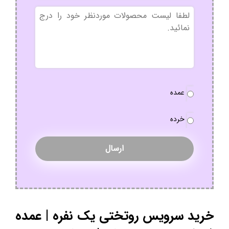
بدون
عنوان
نوع
عمده
سفارش
*
خرده
خرید سرویس روتختی یک نفره | عمده