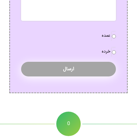
نوع
عمده
سفارش
*
خرده
0