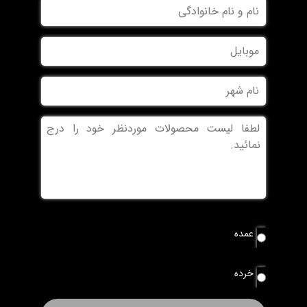
نام
و
نام
موبایل
خانوادگی
نام
شهر
بدون
عنوان
نوع
عمده
سفارش
*
خرده