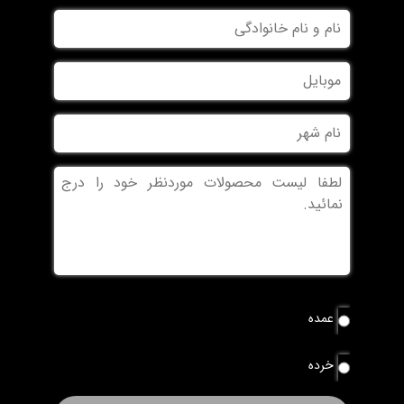
نام
و
نام
موبایل
خانوادگی
نام
شهر
بدون
عنوان
نوع
عمده
سفارش
*
خرده