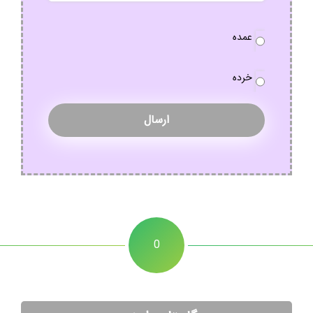
نوع
عمده
سفارش
*
خرده
0