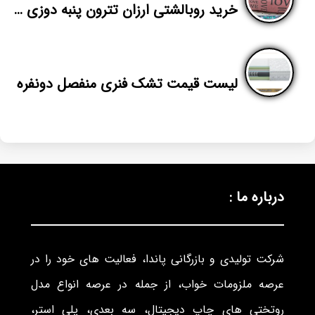
خرید روبالشتی ارزان تترون پنبه دوزی از تولیدی
لیست قیمت تشک فنری منفصل دونفره
درباره ما :
شرکت تولیدی و بازرگانی پاندا، فعالیت های خود را در
عرصه ملزومات خواب، از جمله در عرصه انواع مدل
روتختی های چاپ دیجیتال، سه بعدی، پلی استر،