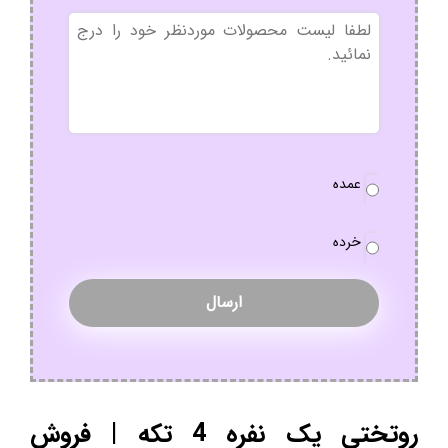
بدون
عنوان
نوع
عمده
سفارش
*
خرده
روتختی یک نفره 4 تکه | فروش