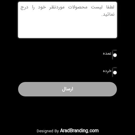
بدون
عنوان
نوع
عمده
سفارش
*
خرده
AradBranding.com
Designed By