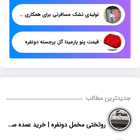
تولیدی تشک مسافرتی برای همکاری در بازار مشهد
قیمت پتو پارمیدا گل برجسته دونفره
جدیدترین مطالب
روتختی مخمل دونفره | خرید عمده سرویس خواب عروس خارجی