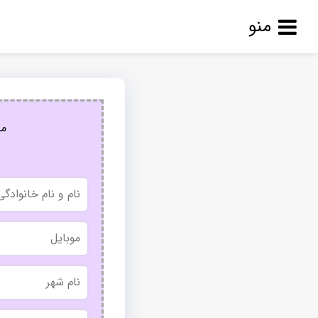
منو
مج
نام
و
نام
خانوادگی
موبایل
نام
شهر
بدون