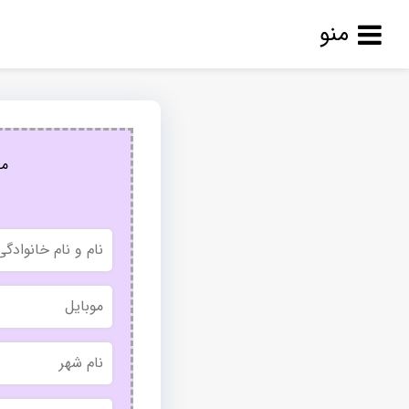
منو
مج
نام
و
نام
خانوادگی
موبایل
نام
شهر
بدون