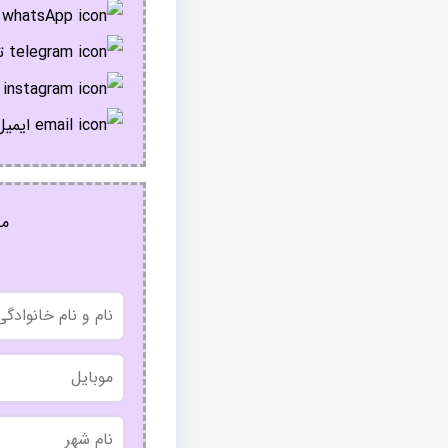
پ
تل
ا
ایمیل
مج
نام
و
نام
خانوادگی
موبایل
نام
شهر