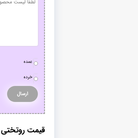
عنوان
نوع
عمده
سفارش
*
خرده
قیمت روتختی 