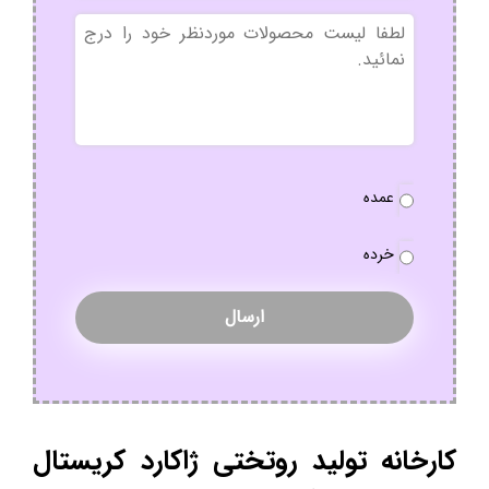
بدون
عنوان
نوع
عمده
سفارش
*
خرده
کارخانه تولید روتختی ژاکارد کریستال