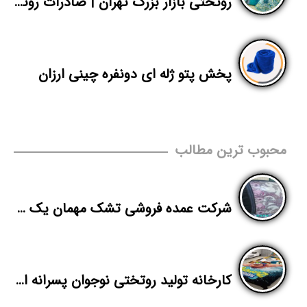
روتختی بازار بزرگ تهران | صادرات روتختی ارزان پلی استر دونفره
پخش پتو ژله ای دونفره چینی ارزان
محبوب ترین مطالب
شرکت عمده فروشی تشک مهمان یک نفره در قزوین
کارخانه تولید روتختی نوجوان پسرانه ارزان در بازار