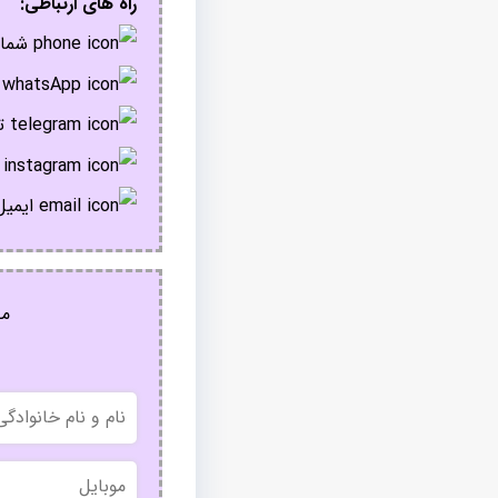
راه های ارتباطی:
شمار
پ
تل
ا
ایمیل
مج
نام
و
نام
خانوادگی
موبایل