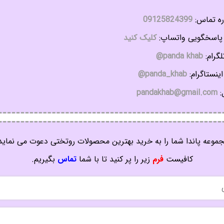
ه تماس:
09125824399
اسخگویی واتساپ:
کلیک کنید
گرام:
panda khab@
ینستاگرام:
panda_khab@
:
pandakhab@gmail.com
موعه پاندا شما را به خرید بهترین محصولات روتختی دعوت می نماید
کافیست
فرم
زیر را پر کنید تا با شما
تماس
بگیریم.