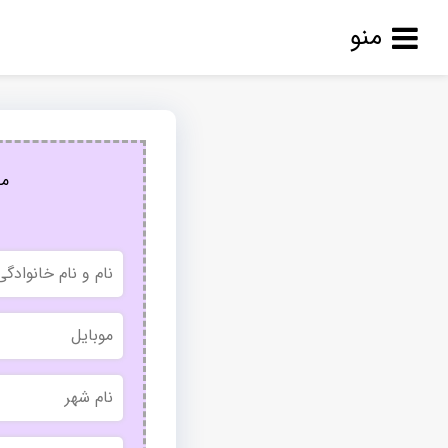
منو
مج
نام
و
نام
خانوادگی
موبایل
نام
شهر
بدون