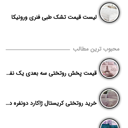
لیست قیمت تشک طبی فنری ورونیکا
محبوب ترین مطالب
قیمت پخش روتختی سه بعدی یک نفره
خرید روتختی کریستال ژاکارد دونفره در تهران