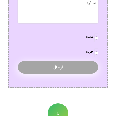
نوع
عمده
سفارش
*
خرده
0