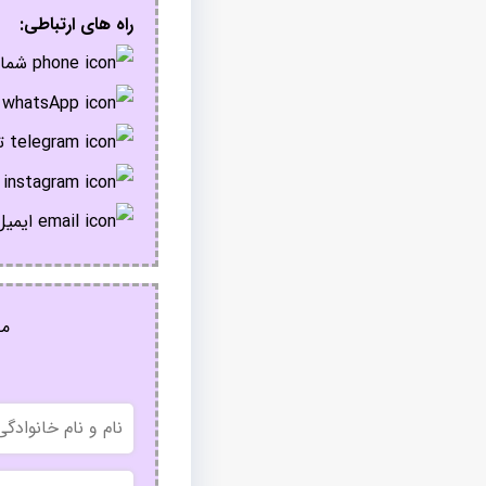
راه های ارتباطی:
شمار
پ
تل
ا
ایمیل
مج
نام
و
نام
خانوادگی
موبایل