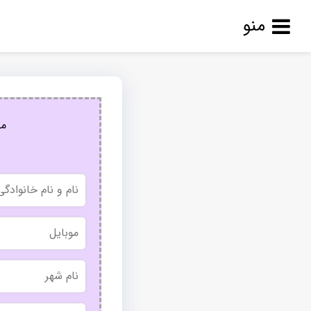
منو
مج
نام
و
نام
خانوادگی
موبایل
نام
شهر
بدون