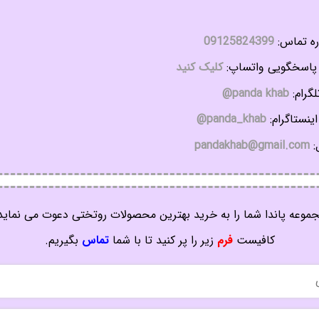
ه تماس:
09125824399
اسخگویی واتساپ:
کلیک کنید
گرام:
panda khab@
ینستاگرام:
panda_khab@
:
pandakhab@gmail.com
موعه پاندا شما را به خرید بهترین محصولات روتختی دعوت می نماید
کافیست
فرم
زیر را پر کنید تا با شما
تماس
بگیریم.